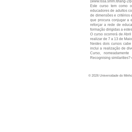
(
www.lssa.smm.lt/lang-2/
Este curso tem como ob
educadores de adultos co
de dimensões e critérios
que procura conjugar a 
reforçar a rede de educa
formação dirigidas a estes
O curso ocorrerá de Abri
realizar de 7 a 13 de Maio
Nestes dois cursos cabe
inclui a realização de di
Curso, nomeadamente ?
Recognising similarities?
©
2026
Universidade do Minh