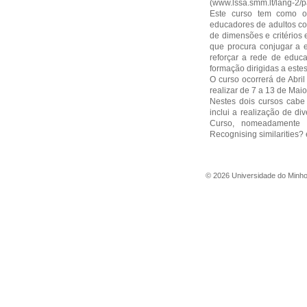
(
www.lssa.smm.lt/lang-2/
Este curso tem como ob
educadores de adultos co
de dimensões e critérios
que procura conjugar a 
reforçar a rede de educa
formação dirigidas a estes
O curso ocorrerá de Abri
realizar de 7 a 13 de Maio
Nestes dois cursos cabe
inclui a realização de di
Curso, nomeadamente ?
Recognising similarities?
©
2026
Universidade do Minh