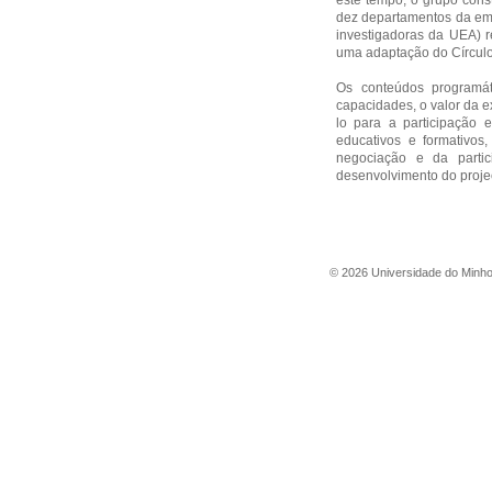
este tempo, o grupo const
dez departamentos da emp
investigadoras da UEA) 
uma adaptação do Círculo
Os conteúdos programát
capacidades, o valor da e
lo para a participação
educativos e formativos
negociação e da partic
desenvolvimento do proje
©
2026
Universidade do Minh