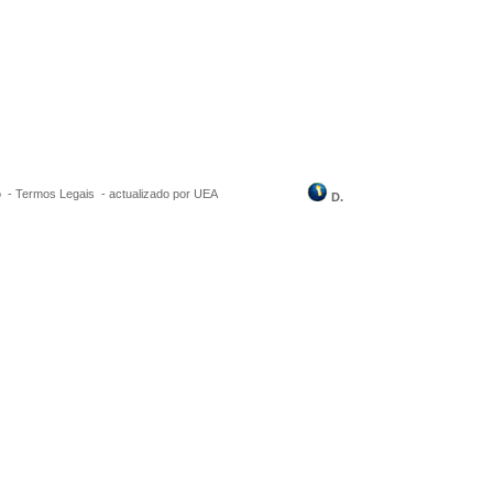
o -
Termos Legais
-
actualizado por UEA
D.